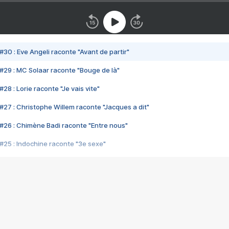
#30 : Eve Angeli raconte "Avant de partir"
#29 : MC Solaar raconte "Bouge de là"
28 : Lorie raconte "Je vais vite"
#27 : Christophe Willem raconte "Jacques a dit"
#26 : Chimène Badi raconte "Entre nous"
#25 : Indochine raconte "3e sexe"
#24 : Zaho raconte "C'est chelou"
#23 : Patrick Bruel raconte "Au café des délices"
#22 : Kyo raconte "Le chemin"
#21 : Nolwenn Leroy raconte "Cassé"