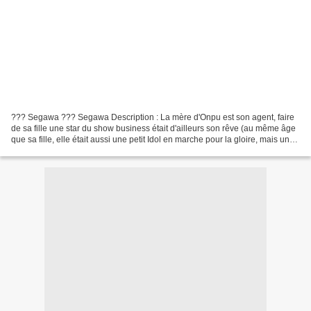
??? Segawa ??? Segawa Description : La mère d'Onpu est son agent, faire
de sa fille une star du show business était d'ailleurs son rêve (au même âge
que sa fille, elle était aussi une petit Idol en marche pour la gloire, mais une
chute lors d'un spectacle...