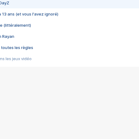
 DayZ
 a 13 ans (et vous l'avez ignoré)
e (littéralement)
im Rayan
 toutes les règles
s les jeux vidéo
us choquant de Rockstar ? - Le scandale BULLY
e plus moche de Steam
du RÊVE tourne au CAUCHEMAR
pendant 8 heures
it… à tort
umiliés par un jeu vidéo
ire - Final Fantasy 8