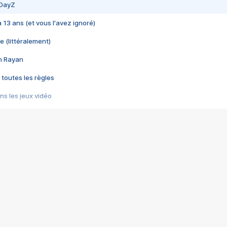
 DayZ
 a 13 ans (et vous l'avez ignoré)
e (littéralement)
im Rayan
 toutes les règles
s les jeux vidéo
us choquant de Rockstar ? - Le scandale BULLY
e plus moche de Steam
du RÊVE tourne au CAUCHEMAR
pendant 8 heures
it… à tort
umiliés par un jeu vidéo
ire - Final Fantasy 8